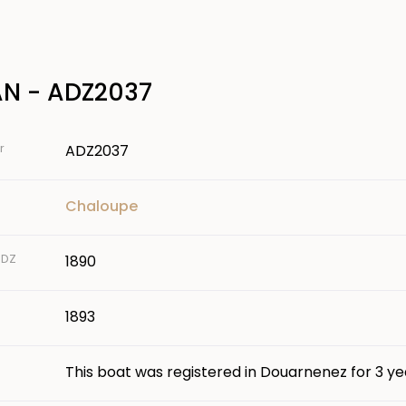
AN - ADZ2037
r
ADZ2037
Chaloupe
 DZ
1890
1893
This boat was registered in Douarnenez for 3 ye