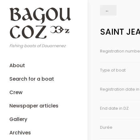
Skip
Breadcrumb
to
main
content
SAINT JE
Fishing boats of Douarnenez
Registration numbe
Main
About
navigation
Type of boat
Search for a boat
Registration date in
Crew
Newspaper articles
End date in DZ
Gallery
Durée
Archives