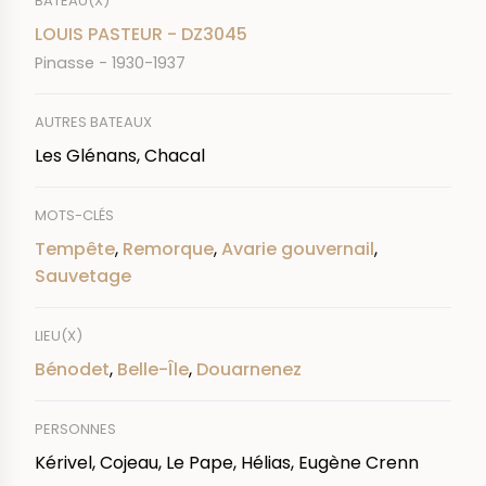
BATEAU(X)
LOUIS PASTEUR - DZ3045
Pinasse - 1930-1937
AUTRES BATEAUX
Les Glénans, Chacal
MOTS-CLÉS
Tempête
,
Remorque
,
Avarie gouvernail
,
Sauvetage
LIEU(X)
Bénodet
,
Belle-Île
,
Douarnenez
PERSONNES
Kérivel, Cojeau, Le Pape, Hélias, Eugène Crenn