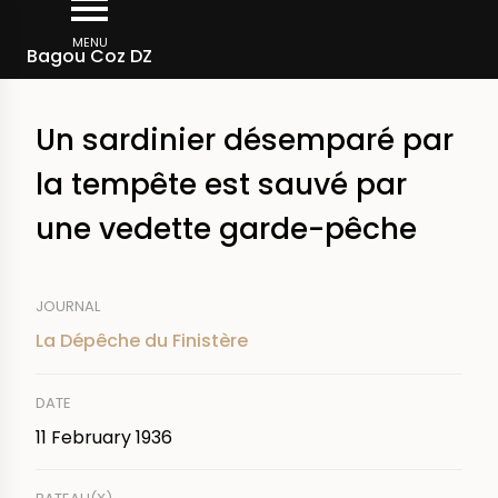
Skip
Breadcrumb
to
MENU
Bagou Coz DZ
main
content
Un sardinier désemparé par
la tempête est sauvé par
une vedette garde-pêche
JOURNAL
La Dépêche du Finistère
DATE
11 February 1936