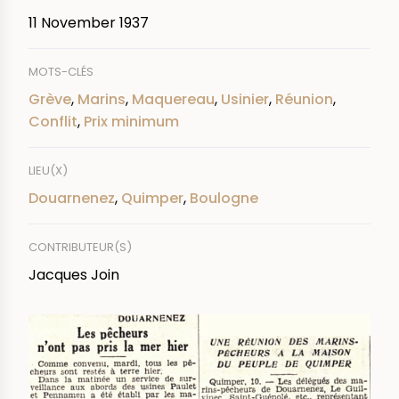
11 November 1937
MOTS-CLÉS
Grève
,
Marins
,
Maquereau
,
Usinier
,
Réunion
,
Conflit
,
Prix minimum
LIEU(X)
Douarnenez
,
Quimper
,
Boulogne
CONTRIBUTEUR(S)
Jacques Join
IMAGE