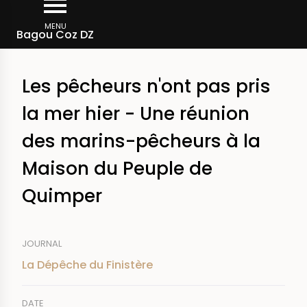
Skip
Breadcrumb
to
MENU
Bagou Coz DZ
main
content
Les pêcheurs n'ont pas pris
la mer hier - Une réunion
des marins-pêcheurs à la
Maison du Peuple de
Quimper
JOURNAL
La Dépêche du Finistère
DATE