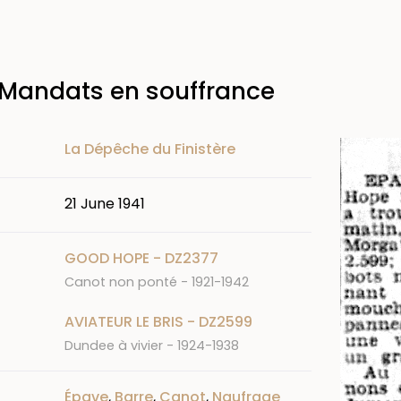
 Mandats en souffrance
Image
La Dépêche du Finistère
21 June 1941
GOOD HOPE - DZ2377
Canot non ponté - 1921-1942
AVIATEUR LE BRIS - DZ2599
Dundee à vivier - 1924-1938
Épave
,
Barre
,
Canot
,
Naufrage