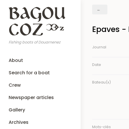
Skip
Breadcrumb
to
main
content
Epaves -
Fishing boats of Douarnenez
Journal
Main
About
navigation
Date
Search for a boat
Bateau(x)
Crew
Newspaper articles
Gallery
Archives
Mots-clés