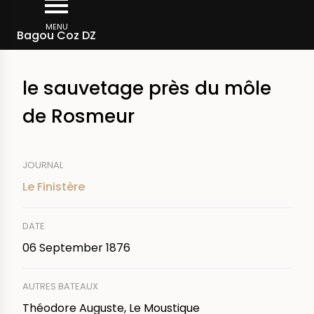
Skip
Breadcrumb
to
MENU
Bagou Coz DZ
main
content
le sauvetage près du môle
de Rosmeur
JOURNAL
Le Finistère
DATE
06 September 1876
AUTRES BATEAUX
Théodore Auguste, Le Moustique