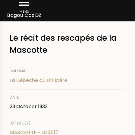
Skip
Breadcrumb
to
MENU
Bagou Coz DZ
main
content
Le récit des rescapés de la
Mascotte
JOURNAL
La Dépêche du Finistère
DATE
23 October 1933
BATEAU(X)
MASCOTTE - DZ3017