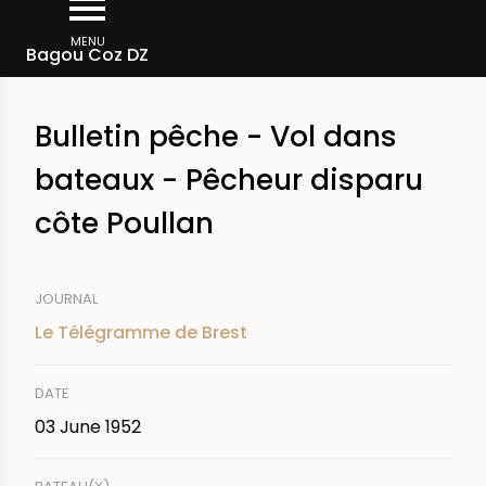
Skip
Breadcrumb
to
MENU
Bagou Coz DZ
main
content
Bulletin pêche - Vol dans
bateaux - Pêcheur disparu
côte Poullan
JOURNAL
Le Télégramme de Brest
DATE
03 June 1952