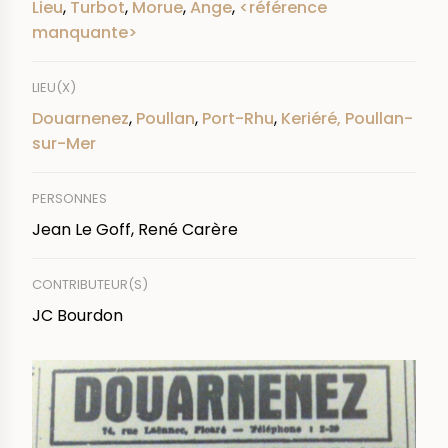
Lieu
,
Turbot
,
Morue
,
Ange
,
<référence
manquante>
LIEU(X)
Douarnenez
,
Poullan
,
Port-Rhu
,
Keriéré, Poullan-
sur-Mer
PERSONNES
Jean Le Goff, René Carère
CONTRIBUTEUR(S)
JC Bourdon
IMAGE