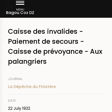
Skip
Breadcrumb
to
MENU
Bagou Coz DZ
main
content
Caisse des invalides -
Paiement de secours -
Caisse de prévoyance - Aux
palangriers
JOURNAL
La Dépêche du Finistère
DATE
22 July 1932