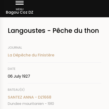
Skip
Breadcrumb
to
MENU
Bagou Coz DZ
main
content
Langoustes - Pêche du thon
JOURNAL
La Dépêche du Finistère
DATE
06 July 1927
BATEAU(X)
SANTEZ ANNA - DZ1668
Dundee mauritanien - 1910