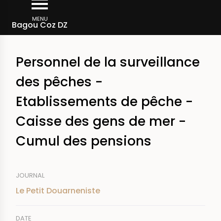
Skip
Breadcrumb
to
MENU
Bagou Coz DZ
main
content
Personnel de la surveillance
des pêches -
Etablissements de pêche -
Caisse des gens de mer -
Cumul des pensions
JOURNAL
Le Petit Douarneniste
DATE