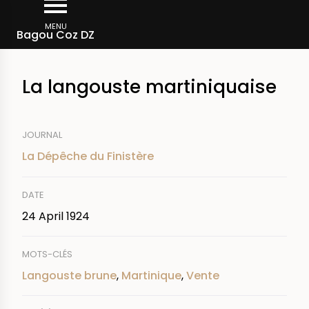
Skip
Breadcrumb
to
MENU
Bagou Coz DZ
main
content
La langouste martiniquaise
JOURNAL
La Dépêche du Finistère
DATE
24 April 1924
MOTS-CLÉS
Langouste brune
,
Martinique
,
Vente