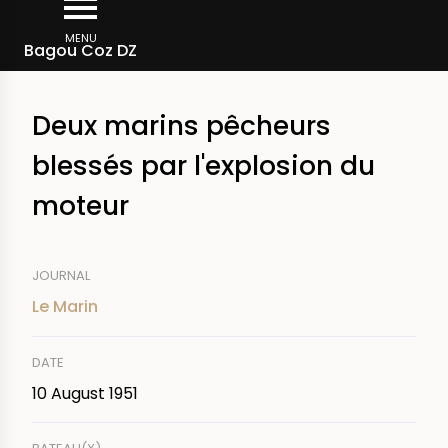
Skip
Breadcrumb
to
MENU
Bagou Coz DZ
main
content
Deux marins pêcheurs
blessés par l'explosion du
moteur
JOURNAL
Le Marin
DATE
10 August 1951