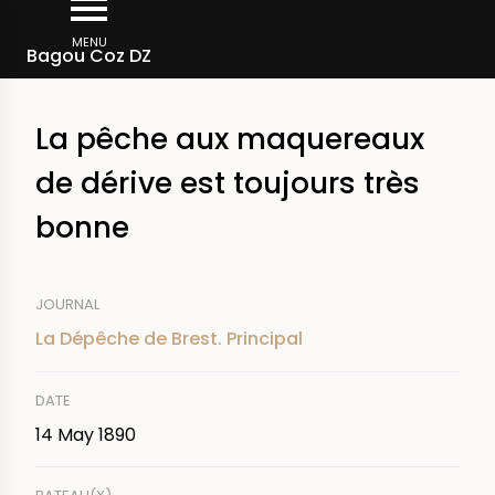
Skip
Breadcrumb
to
MENU
Bagou Coz DZ
main
content
La pêche aux maquereaux
de dérive est toujours très
bonne
JOURNAL
La Dépêche de Brest. Principal
DATE
14 May 1890