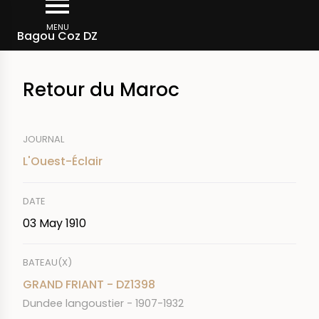
Skip
Breadcrumb
to
MENU
Bagou Coz DZ
main
content
Retour du Maroc
JOURNAL
L'Ouest-Éclair
DATE
03 May 1910
BATEAU(X)
GRAND FRIANT - DZ1398
Dundee langoustier - 1907-1932