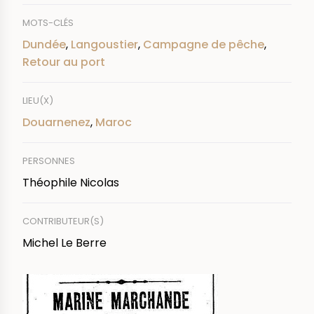
MOTS-CLÉS
Dundée
,
Langoustier
,
Campagne de pêche
,
Retour au port
LIEU(X)
Douarnenez
,
Maroc
PERSONNES
Théophile Nicolas
CONTRIBUTEUR(S)
Michel Le Berre
IMAGE