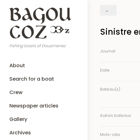
Skip
Breadcrumb
to
main
content
Sinistre 
Fishing boats of Douarnenez
Journal
Main
About
navigation
Date
Search for a boat
Bateau(x)
Crew
Newspaper articles
Autres bateaux
Gallery
Archives
Mots-clés