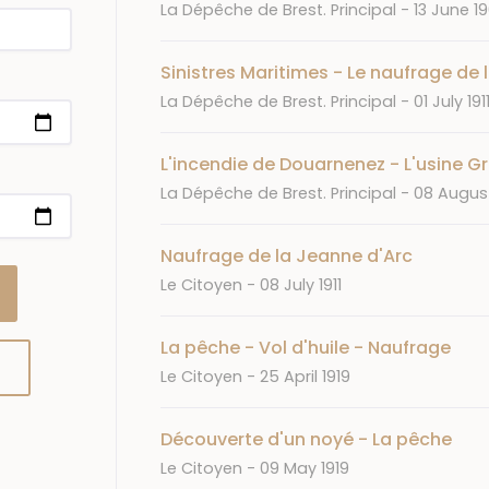
Journal
Date
La Dépêche de Brest. Principal
13 June 1
Sinistres Maritimes - Le naufrage de l
Journal
Date
La Dépêche de Brest. Principal
01 July 191
L'incendie de Douarnenez - L'usine Gr
Journal
Date
La Dépêche de Brest. Principal
08 August
Naufrage de la Jeanne d'Arc
Journal
Date
Le Citoyen
08 July 1911
La pêche - Vol d'huile - Naufrage
Journal
Date
Le Citoyen
25 April 1919
Découverte d'un noyé - La pêche
Journal
Date
Le Citoyen
09 May 1919