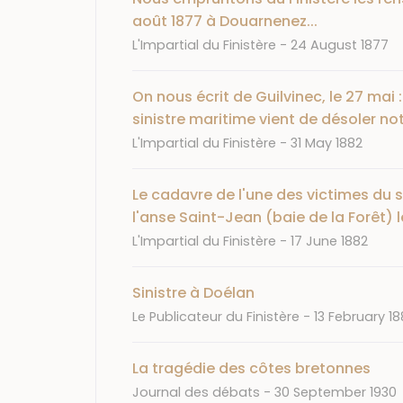
août 1877 à Douarnenez...
Journal
Date
L'Impartial du Finistère
24 August 1877
On nous écrit de Guilvinec, le 27 mai 
sinistre maritime vient de désoler not
Journal
Date
L'Impartial du Finistère
31 May 1882
Le cadavre de l'une des victimes du sin
l'anse Saint-Jean (baie de la Forêt) le
Journal
Date
L'Impartial du Finistère
17 June 1882
Sinistre à Doélan
Journal
Date
Le Publicateur du Finistère
13 February 1
La tragédie des côtes bretonnes
Journal
Date
Journal des débats
30 September 1930