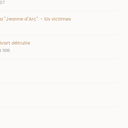
907
a "Jeanne d'Arc". - Six victimes
1
ivart détruite
 1916