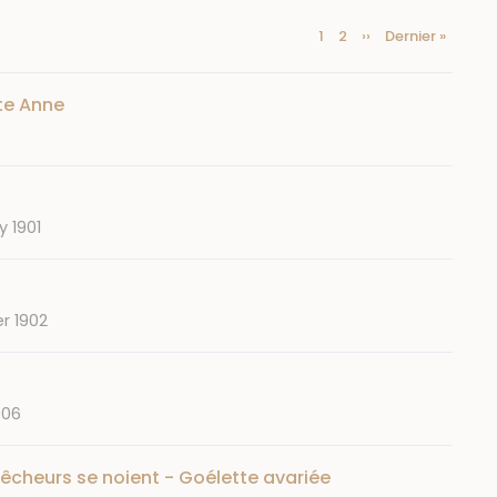
Current
1
Page
2
Next
››
Last
Dernier »
Pagination
page
page
page
te Anne
y 1901
r 1902
906
pêcheurs se noient - Goélette avariée