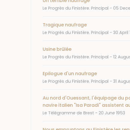
Un terrible naufrage
Journal
Date
Le Progrès du Finistère. Principal
05 Dec
Tragique naufrage
Journal
Date
Le Progrès du Finistère. Principal
30 April 
Usine brûlée
Journal
Date
Le Progrès du Finistère. Principal
12 Augus
Epilogue d'un naufrage
Journal
Date
Le Progrès du Finistère. Principal
31 Augus
Au nord d'Ouessant, l'équipage du pa
navire italien "Isa Paradi" assistent
Journal
Date
Le Télégramme de Brest
20 June 1953
Nous empruntons au Finistère les rens