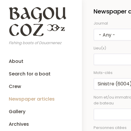
Skip
Newspaper ar
to
main
Journal
content
Fishing boats of Douarnenez
Lieu(x)
Main
About
navigation
Mots-clés
Search for a boat
Crew
Nom et/ou immatric
Newspaper articles
de bateau
Gallery
Archives
Personnes citées