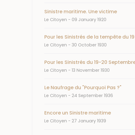
Sinistre maritime. Une victime
Journal
Date
Le Citoyen
09 January 1920
Pour les Sinistrés de la tempête du 
Journal
Date
Le Citoyen
30 October 1930
Pour les Sinistrés du 19-20 Septembr
Journal
Date
Le Citoyen
13 November 1930
Le Naufrage du "Pourquoi Pas ?"
Journal
Date
Le Citoyen
24 September 1936
Encore un Sinistre maritime
Journal
Date
Le Citoyen
27 January 1939