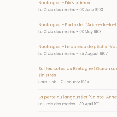
Naufrages - Dix victimes
Journal
Date
La Croix des marins
03 June 1900
Naufrages - Perte de l'"Arbre-de-la-L
Journal
Date
La Croix des marins
03 May 1903
Naufrages - Le bateau de pêche "Va
Journal
Date
La Croix des marins
25 August 1907
Sur les côtes de Bretagne l'Océan a,
sinistres
Journal
Date
Paris-Soir
21 January 1934
La perte du langoustier "Sainte-Anne
Journal
Date
La Croix des marins
30 April 1911