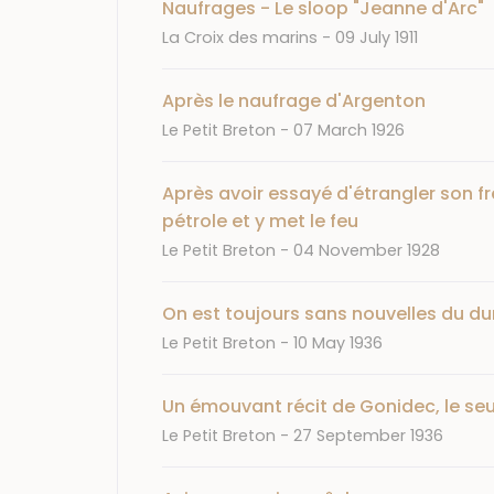
Naufrages - Le sloop "Jeanne d'Arc"
Journal
Date
La Croix des marins
09 July 1911
Après le naufrage d'Argenton
Journal
Date
Le Petit Breton
07 March 1926
Après avoir essayé d'étrangler son fr
pétrole et y met le feu
Journal
Date
Le Petit Breton
04 November 1928
On est toujours sans nouvelles du d
Journal
Date
Le Petit Breton
10 May 1936
Un émouvant récit de Gonidec, le seul
Journal
Date
Le Petit Breton
27 September 1936