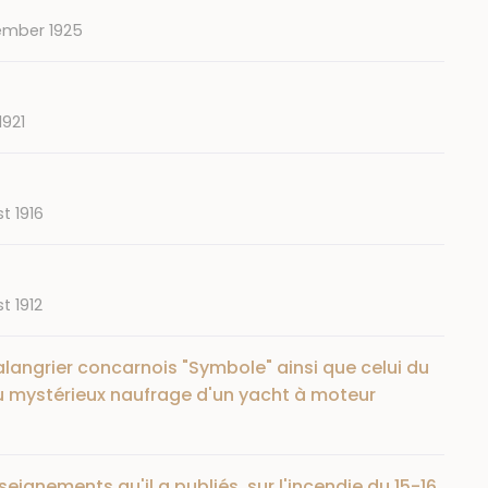
ember 1925
1921
t 1916
t 1912
langrier concarnois "Symbole" ainsi que celui du
 au mystérieux naufrage d'un yacht à moteur
eignements qu'il a publiés, sur l'incendie du 15-16