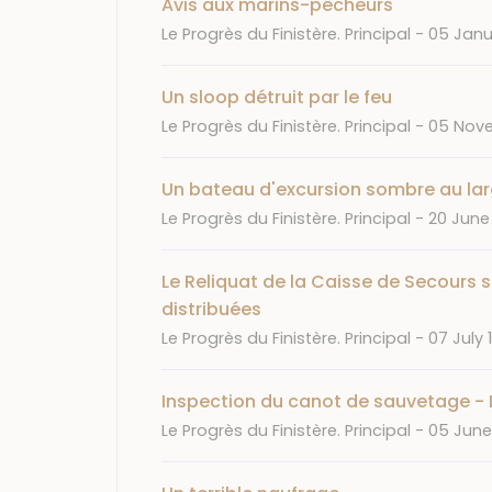
Avis aux marins-pêcheurs
Journal
Date
Le Progrès du Finistère. Principal
05 Janu
Un sloop détruit par le feu
Journal
Date
Le Progrès du Finistère. Principal
05 Nove
Un bateau d'excursion sombre au la
Journal
Date
Le Progrès du Finistère. Principal
20 June 
Le Reliquat de la Caisse de Secours 
distribuées
Journal
Date
Le Progrès du Finistère. Principal
07 July 
Inspection du canot de sauvetage -
Journal
Date
Le Progrès du Finistère. Principal
05 June