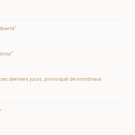
iberté"
utour"
 ces derniers jours, provoqué de nombreux
"