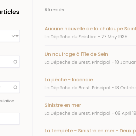
59
results
ticles
Aucune nouvelle de la chaloupe Sain
Journal
Date
La Dépêche du Finistère
27 May 1935
Un naufrage à l'île de Sein
Journal
Date
La Dépêche de Brest. Principal
18 Januar
La pêche - Incendie
Journal
Date
La Dépêche de Brest. Principal
18 Octobe
ulation
Sinistre en mer
Journal
Date
La Dépêche de Brest. Principal
09 April 1
La tempête - Sinistre en mer - Deux 