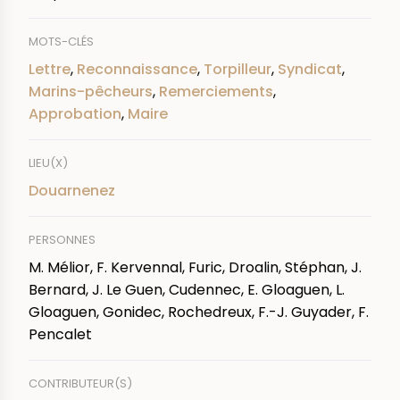
MOTS-CLÉS
Lettre
,
Reconnaissance
,
Torpilleur
,
Syndicat
,
Marins-pêcheurs
,
Remerciements
,
Approbation
,
Maire
LIEU(X)
Douarnenez
PERSONNES
M. Mélior, F. Kervennal, Furic, Droalin, Stéphan, J.
Bernard, J. Le Guen, Cudennec, E. Gloaguen, L.
Gloaguen, Gonidec, Rochedreux, F.-J. Guyader, F.
Pencalet
CONTRIBUTEUR(S)