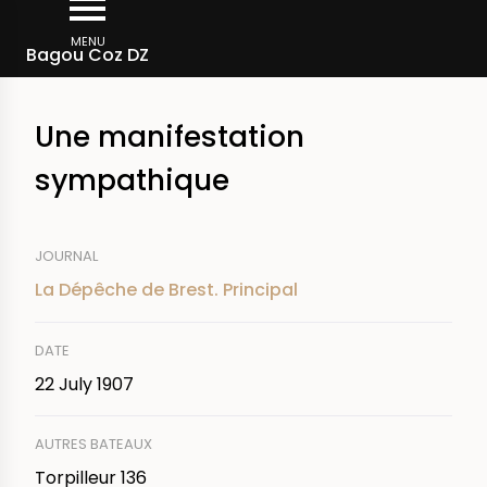
Skip
Breadcrumb
to
MENU
Bagou Coz DZ
main
content
Une manifestation
sympathique
JOURNAL
La Dépêche de Brest. Principal
DATE
22 July 1907
AUTRES BATEAUX
Torpilleur 136