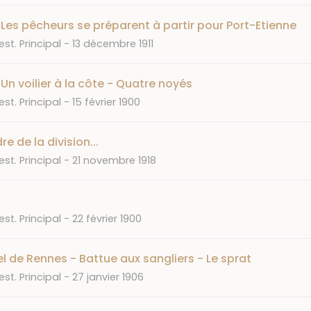
Les pêcheurs se préparent à partir pour Port-Etienne
Date
st. Principal
13 décembre 1911
Un voilier à la côte - Quatre noyés
Date
st. Principal
15 février 1900
re de la division...
Date
st. Principal
21 novembre 1918
Date
st. Principal
22 février 1900
el de Rennes - Battue aux sangliers - Le sprat
Date
st. Principal
27 janvier 1906