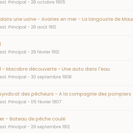
Date
st. Principal
28 octobre 1905
dans une usine - Avaries en mer - La langouste de Maur
Date
st. Principal
28 août 1912
l
Date
st. Principal
29 février 1912
l - Macabre découverte - Une auto dans l'eau
Date
st. Principal
30 septembre 1908
 syndicat des pêcheurs - A la compagnie des pompiers
Date
st. Principal
05 février 1907
er - Bateau de pêche coulé
Date
st. Principal
29 septembre 1912