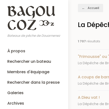
Aller
Fil
Accueil
au
d'Ariane
contenu
principal
La Dépêch
Bateaux de pêche de Douarnenez
1 707
résultats
Main
À propos
navigation
"Frimousse" ou "
Rechercher un bateau
Journal
La Dépêche de Bre
Membres d'équipage
A coups de bar
Rechercher dans la presse
Journal
La Dépêche de Bre
Galeries
A Dieu vat !
Archives
Journal
La Dépêche de Bre