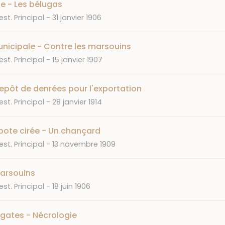
e - Les bélugas
Date
st. Principal
31 janvier 1906
nicipale - Contre les marsouins
Date
st. Principal
15 janvier 1907
epôt de denrées pour l'exportation
Date
st. Principal
28 janvier 1914
pote cirée - Un chançard
Date
st. Principal
13 novembre 1909
arsouins
Date
st. Principal
18 juin 1906
gates - Nécrologie