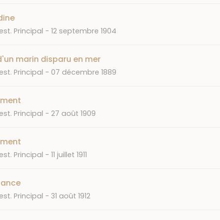
dine
Date
st. Principal
12 septembre 1904
d'un marin disparu en mer
Date
st. Principal
07 décembre 1889
ement
Date
st. Principal
27 août 1909
ement
Date
st. Principal
11 juillet 1911
lance
Date
st. Principal
31 août 1912