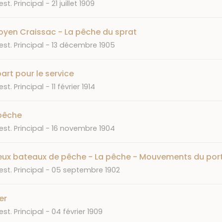
Date
st. Principal
21 juillet 1909
oyen Craissac - La pêche du sprat
Date
st. Principal
13 décembre 1905
rt pour le service
Date
st. Principal
11 février 1914
pêche
Date
st. Principal
16 novembre 1904
ux bateaux de pêche - La pêche - Mouvements du por
Date
st. Principal
05 septembre 1902
er
Date
st. Principal
04 février 1909