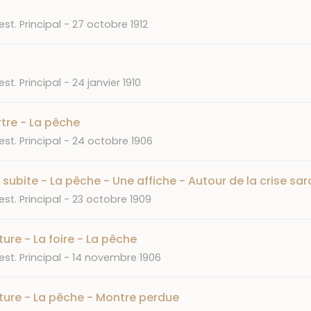
Date
st. Principal
27 octobre 1912
Date
st. Principal
24 janvier 1910
tre - La pêche
Date
st. Principal
24 octobre 1906
subite - La pêche - Une affiche - Autour de la crise sar
Date
st. Principal
23 octobre 1909
ure - La foire - La pêche
Date
st. Principal
14 novembre 1906
ture - La pêche - Montre perdue