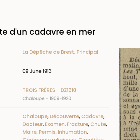
te d'un cadavre en mer
Image
La Dépêche de Brest. Principal
09 June 1913
TROIS FRÈRES - DZ1610
Chaloupe - 1909-1920
Chaloupe
,
Découverte
,
Cadavre
,
Docteur
,
Examen
,
Fracture
,
Chute
,
Maire
,
Permis
,
Inhumation
,
Cérémonie religieuse
,
Cimetière
,