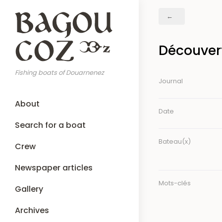
Skip
Breadcrumb
to
main
content
Découver
Fishing boats of Douarnenez
Journal
Main
About
navigation
Date
Search for a boat
Bateau(x)
Crew
Newspaper articles
Mots-clés
Gallery
Archives