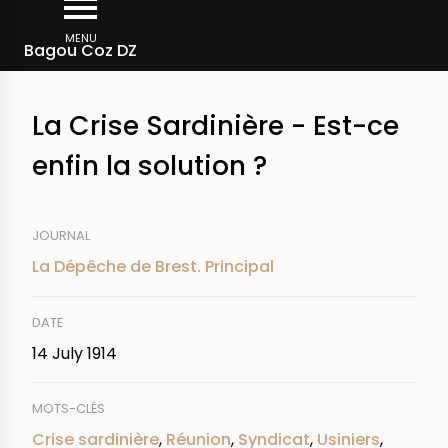
Skip
Breadcrumb
to
MENU
Bagou Coz DZ
main
content
La Crise Sardinière - Est-ce
enfin la solution ?
JOURNAL
La Dépêche de Brest. Principal
DATE
14 July 1914
MOTS-CLÉS
Crise sardinière
,
Réunion
,
Syndicat
,
Usiniers
,