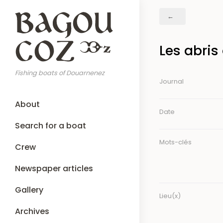
Skip
Breadcrumb
to
main
content
Les abri
Fishing boats of Douarnenez
Journal
Main
About
navigation
Date
Search for a boat
Mots-clés
Crew
Newspaper articles
Gallery
Lieu(x)
Archives