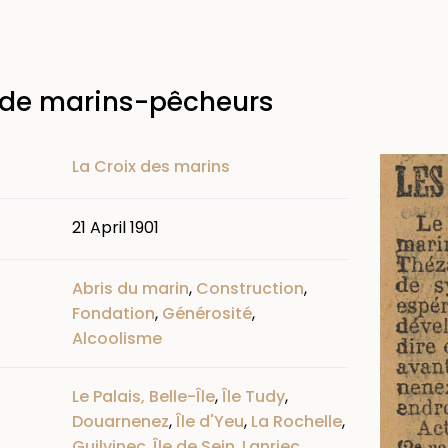
s de marins-pêcheurs
Image
La Croix des marins
21 April 1901
Abris du marin
,
Construction
,
Fondation
,
Générosité
,
Alcoolisme
Le Palais, Belle-Île
,
Île Tudy
,
Douarnenez
,
Île d'Yeu
,
La Rochelle
,
Guilvinec
,
Île de Sein
,
Lanriec
,