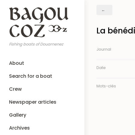
Skip
Breadcrumb
to
main
content
La bénédi
Fishing boats of Douarnenez
Journal
Main
About
navigation
Date
Search for a boat
Mots-clés
Crew
Newspaper articles
Gallery
Archives