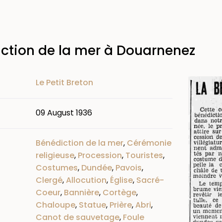
ction de la mer à Douarnenez
Image
Le Petit Breton
09 August 1936
Bénédiction de la mer
,
Cérémonie
religieuse
,
Procession
,
Touristes
,
Costumes
,
Dundée
,
Pavois
,
Clergé
,
Allocution
,
Église
,
Sacré-
Coeur
,
Bannière
,
Cortège
,
Chaloupe
,
Statue
,
Prière
,
Abri
,
Canot de sauvetage
,
Foule