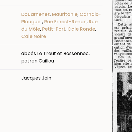
Douarnenez
,
Mauritanie
,
Carhaix-
Plouguer
,
Rue Ernest-Renan
,
Rue
du Môle
,
Petit-Port
,
Cale Ronde
,
Cale Noire
abbés Le Treut et Bossennec,
patron Guillou
Jacques Join