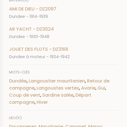
BATEAU(X)
AMI DE DIEU - DZ2097
Dundee - 1914-1939
AR YACHT - DZ3024
Dundee - 1930-1948
JOUET DES FLOTS - DZ3166
Dundee à moteur - 1934-1942
MOTS-CLÉS
Dundée
,
Langoustier mauritanien
,
Retour de
campagne
,
Langoustes vertes
,
Avarie
,
Gui
,
Coup de vent
,
Sardine salée
,
Départ
campagne
,
Hiver
LIEU(X)
Douarnenez
,
Mauritanie
,
Camaret
,
Maroc