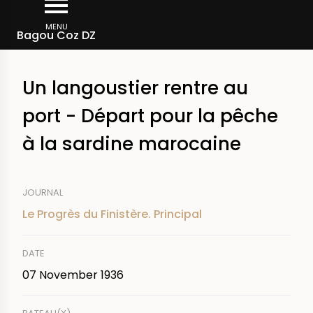
Skip
Breadcrumb
to
MENU
Bagou Coz DZ
main
content
Un langoustier rentre au
port - Départ pour la pêche
à la sardine marocaine
JOURNAL
Le Progrès du Finistère. Principal
DATE
07 November 1936