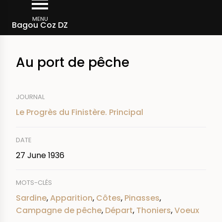
Skip
Breadcrumb
to
MENU
Bagou Coz DZ
main
content
Au port de pêche
JOURNAL
Le Progrès du Finistère. Principal
DATE
27 June 1936
MOTS-CLÉS
Sardine
,
Apparition
,
Côtes
,
Pinasses
,
Campagne de pêche
,
Départ
,
Thoniers
,
Voeux