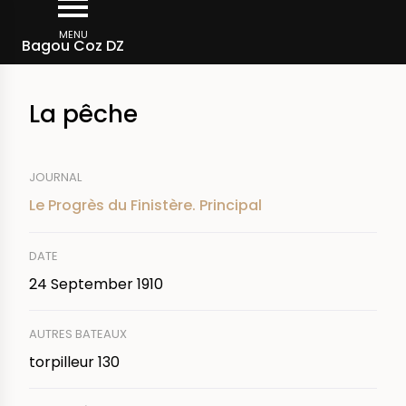
Skip
Breadcrumb
to
MENU
Bagou Coz DZ
main
content
La pêche
JOURNAL
Le Progrès du Finistère. Principal
DATE
24 September 1910
AUTRES BATEAUX
torpilleur 130