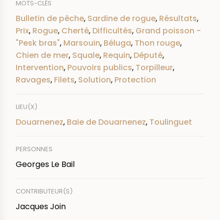
MOTS-CLÉS
Bulletin de pêche
,
Sardine de rogue
,
Résultats
,
Prix
,
Rogue
,
Cherté
,
Difficultés
,
Grand poisson -
"Pesk bras"
,
Marsouin
,
Béluga
,
Thon rouge
,
Chien de mer
,
Squale
,
Requin
,
Député
,
Intervention
,
Pouvoirs publics
,
Torpilleur
,
Ravages
,
Filets
,
Solution
,
Protection
LIEU(X)
Douarnenez
,
Baie de Douarnenez
,
Toulinguet
PERSONNES
Georges Le Bail
CONTRIBUTEUR(S)
Jacques Join