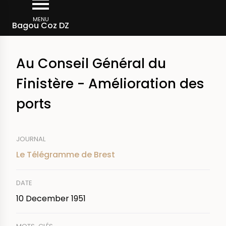
Skip
Breadcrumb
to
MENU
Bagou Coz DZ
main
content
Au Conseil Général du
Finistère - Amélioration des
ports
JOURNAL
Le Télégramme de Brest
DATE
10 December 1951