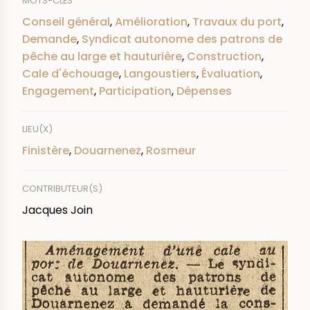
MOTS-CLÉS
Conseil général
,
Amélioration
,
Travaux du port
,
Demande
,
Syndicat autonome des patrons de
pêche au large et hauturière
,
Construction
,
Cale d'échouage
,
Langoustiers
,
Évaluation
,
Engagement
,
Participation
,
Dépenses
LIEU(X)
Finistère
,
Douarnenez
,
Rosmeur
CONTRIBUTEUR(S)
Jacques Join
IMAGE