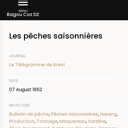
Skip
Breadcrumb
to
MENU
Bagou Coz DZ
main
content
Les pêches saisonnières
JOURNAL
Le Télégramme de Brest
DATE
07 August 1952
MOTS-CLÉS
Bulletin de pêche
,
Pêches saisonnières
,
Hareng
,
Production
,
Tonnage
,
Maquereau
,
Sardine
,