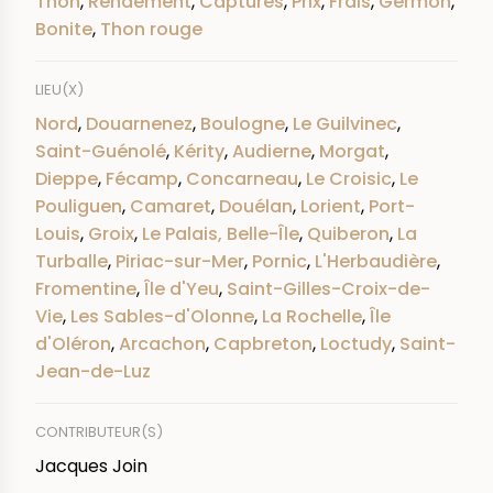
Thon
,
Rendement
,
Captures
,
Prix
,
Frais
,
Germon
,
Bonite
,
Thon rouge
LIEU(X)
Nord
,
Douarnenez
,
Boulogne
,
Le Guilvinec
,
Saint-Guénolé
,
Kérity
,
Audierne
,
Morgat
,
Dieppe
,
Fécamp
,
Concarneau
,
Le Croisic
,
Le
Pouliguen
,
Camaret
,
Douélan
,
Lorient
,
Port-
Louis
,
Groix
,
Le Palais, Belle-Île
,
Quiberon
,
La
Turballe
,
Piriac-sur-Mer
,
Pornic
,
L'Herbaudière
,
Fromentine
,
Île d'Yeu
,
Saint-Gilles-Croix-de-
Vie
,
Les Sables-d'Olonne
,
La Rochelle
,
Île
d'Oléron
,
Arcachon
,
Capbreton
,
Loctudy
,
Saint-
Jean-de-Luz
CONTRIBUTEUR(S)
Jacques Join