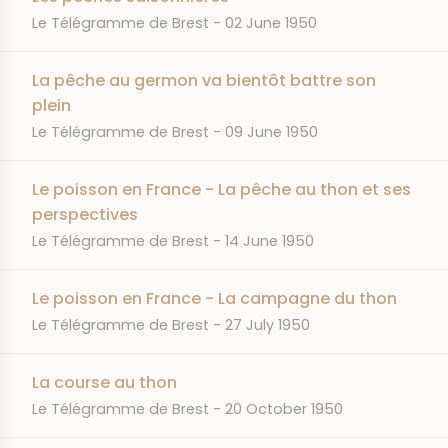
JOURNAL
DATE
Le Télégramme de Brest
02 June 1950
La pêche au germon va bientôt battre son
plein
JOURNAL
DATE
Le Télégramme de Brest
09 June 1950
Le poisson en France - La pêche au thon et ses
perspectives
JOURNAL
DATE
Le Télégramme de Brest
14 June 1950
Le poisson en France - La campagne du thon
JOURNAL
DATE
Le Télégramme de Brest
27 July 1950
La course au thon
JOURNAL
DATE
Le Télégramme de Brest
20 October 1950