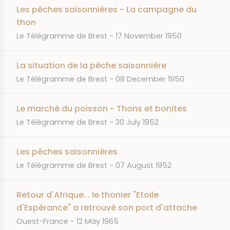
Les pêches saisonnières - La campagne du
thon
JOURNAL
DATE
Le Télégramme de Brest
17 November 1950
La situation de la pêche saisonnière
JOURNAL
DATE
Le Télégramme de Brest
08 December 1950
Le marché du poisson - Thons et bonites
JOURNAL
DATE
Le Télégramme de Brest
30 July 1952
Les pêches saisonnières
JOURNAL
DATE
Le Télégramme de Brest
07 August 1952
Retour d'Afrique... le thonier "Etoile
d'Espérance" a retrouvé son port d'attache
JOURNAL
DATE
Ouest-France
12 May 1965