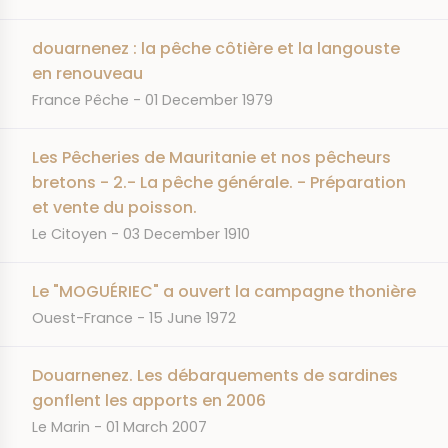
douarnenez : la pêche côtière et la langouste
en renouveau
JOURNAL
DATE
France Pêche
01 December 1979
Les Pêcheries de Mauritanie et nos pêcheurs
bretons - 2.- La pêche générale. - Préparation
et vente du poisson.
JOURNAL
DATE
Le Citoyen
03 December 1910
Le "MOGUÉRIEC" a ouvert la campagne thonière
JOURNAL
DATE
Ouest-France
15 June 1972
Douarnenez. Les débarquements de sardines
gonflent les apports en 2006
JOURNAL
DATE
Le Marin
01 March 2007