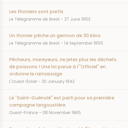
Les thoniers sont partis
JOURNAL
DATE
Le Télégramme de Brest
27 June 1953
Un thonier pêche un germon de 30 kilos
JOURNAL
DATE
Le Télégramme de Brest
14 September 1955
Pêcheurs, mareyeurs, ne jetez plus les déchets
de poissons ! Une loi parue à l'"Officiel" en
ordonne le ramassage
JOURNAL
DATE
L'Ouest-Éclair
30 January 1942
Le "Saint-Guénolé" est parti pour sa première
campagne langoustière
JOURNAL
DATE
Ouest-France
08 November 1965