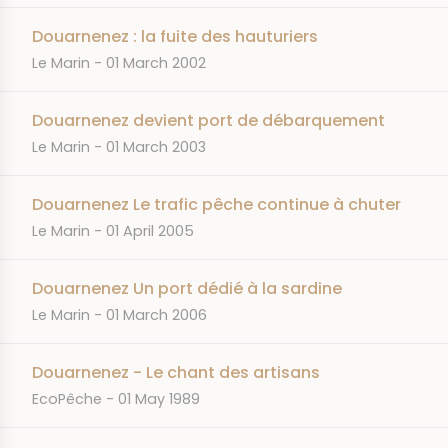
Douarnenez : la fuite des hauturiers
JOURNAL
DATE
Le Marin
01 March 2002
Douarnenez devient port de débarquement
JOURNAL
DATE
Le Marin
01 March 2003
Douarnenez Le trafic pêche continue à chuter
JOURNAL
DATE
Le Marin
01 April 2005
Douarnenez Un port dédié à la sardine
JOURNAL
DATE
Le Marin
01 March 2006
Douarnenez - Le chant des artisans
JOURNAL
DATE
EcoPêche
01 May 1989