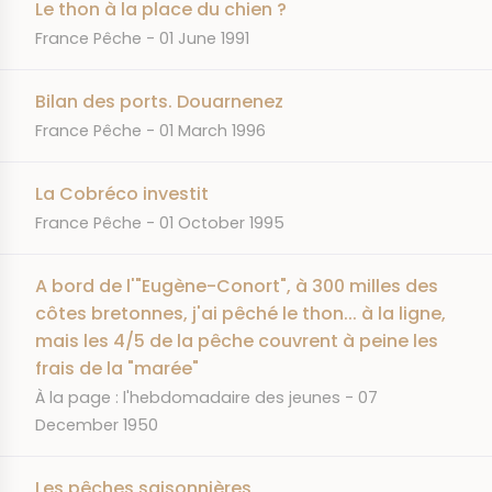
Le thon à la place du chien ?
JOURNAL
DATE
France Pêche
01 June 1991
Bilan des ports. Douarnenez
JOURNAL
DATE
France Pêche
01 March 1996
La Cobréco investit
JOURNAL
DATE
France Pêche
01 October 1995
A bord de l'"Eugène-Conort", à 300 milles des
côtes bretonnes, j'ai pêché le thon... à la ligne,
mais les 4/5 de la pêche couvrent à peine les
frais de la "marée"
JOURNAL
DATE
À la page : l'hebdomadaire des jeunes
07
December 1950
Les pêches saisonnières