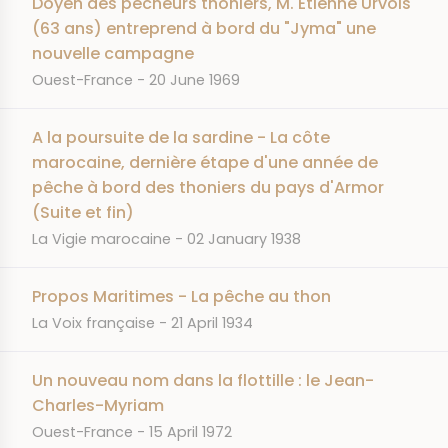
Doyen des pêcheurs thoniers, M. Étienne Urvois
(63 ans) entreprend à bord du "Jyma" une
nouvelle campagne
JOURNAL
DATE
Ouest-France
20 June 1969
A la poursuite de la sardine - La côte
marocaine, dernière étape d'une année de
pêche à bord des thoniers du pays d'Armor
(Suite et fin)
JOURNAL
DATE
La Vigie marocaine
02 January 1938
Propos Maritimes - La pêche au thon
JOURNAL
DATE
La Voix française
21 April 1934
Un nouveau nom dans la flottille : le Jean-
Charles-Myriam
JOURNAL
DATE
Ouest-France
15 April 1972