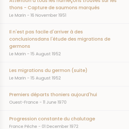
Attention à tous les hameçons trouvés sur les
thons - Capture de saumons marqués
JOURNAL
DATE
Le Marin
16 November 1951
Il n'est pas facile d'arriver à des
conclusionsdans l'étude des migrations de
germons
JOURNAL
DATE
Le Marin
15 August 1952
Les migrations du germon (suite)
JOURNAL
DATE
Le Marin
15 August 1952
Premiers départs thoniers aujourd'hui
JOURNAL
DATE
Ouest-France
11 June 1970
Progression constante du chalutage
JOURNAL
DATE
France Pêche
01 December 1972