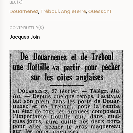
LIEU(X)
Douarnenez
,
Tréboul
,
Angleterre
,
Ouessant
CONTRIBUTEUR(S)
Jacques Join
IMAGE