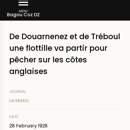
Skip
Breadcrumb
to
MENU
Bagou Coz DZ
main
content
De Douarnenez et de Tréboul
une flottille va partir pour
pêcher sur les côtes
anglaises
JOURNAL
Le Matin
DATE
28 February 1928