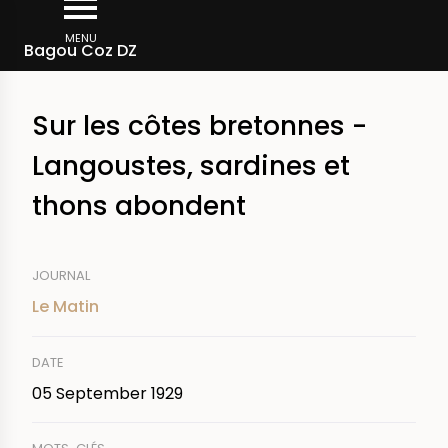
Skip
Breadcrumb
to
MENU
Bagou Coz DZ
main
content
Sur les côtes bretonnes -
Langoustes, sardines et
thons abondent
JOURNAL
Le Matin
DATE
05 September 1929