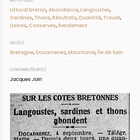
MOTS-CLÉS
Littoral breton
,
Abondance
,
Langoustes
,
Sardines
,
Thons
,
Résultats
,
Quantité
,
Travail
,
Usines
,
Conserves
,
Rendement
LIEU(X)
Bretagne
,
Douarnenez
,
Mauritanie
,
Île de Sein
CONTRIBUTEUR(S)
Jacques Join
IMAGE