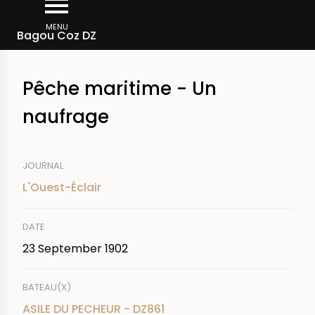
Skip
Breadcrumb
to
MENU
Bagou Coz DZ
main
content
Pêche maritime - Un
naufrage
JOURNAL
L'Ouest-Éclair
DATE
23 September 1902
BATEAU(X)
ASILE DU PECHEUR - DZ861