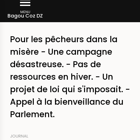
Skip
Breadcrumb
to
MENU
Bagou Coz DZ
main
content
Pour les pêcheurs dans la
misère - Une campagne
désastreuse. - Pas de
ressources en hiver. - Un
projet de loi qui s'imposait. -
Appel à la bienveillance du
Parlement.
JOURNAL