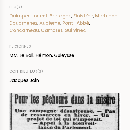
LIEU(X)
Quimper
,
Lorient
,
Bretagne
,
Finistère
,
Morbihan
,
Douarnenez
,
Audierne
,
Pont l'Abbé
,
Concarneau
,
Camaret
,
Guilvinec
PERSONNES
MM. Le Bail, Hémon, Guieysse
CONTRIBUTEUR(S)
Jacques Join
IMAGE