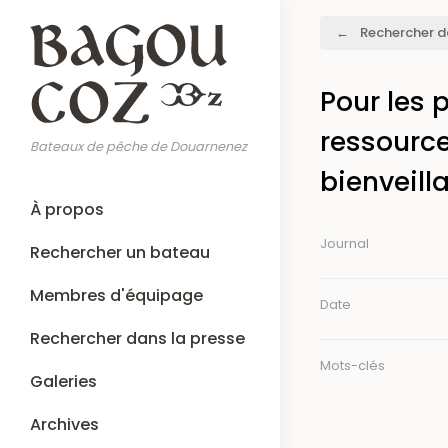
Aller
Fil
Rechercher d
au
d'Ariane
contenu
principal
Pour les 
ressources
Bateaux de pêche de Douarnenez
bienveill
Main
À propos
navigation
Journal
Rechercher un bateau
Membres d'équipage
Date
Rechercher dans la presse
Mots-clés
Galeries
Archives