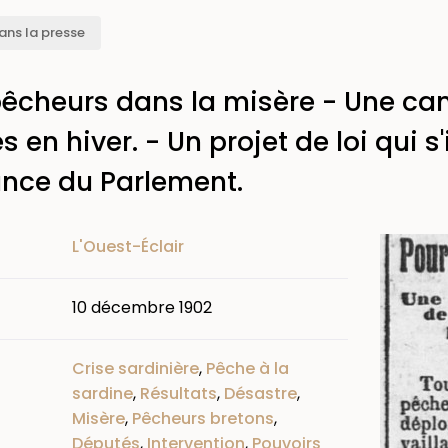
ans la presse
pêcheurs dans la misère - Une c
 en hiver. - Un projet de loi qui s
ance du Parlement.
Image
L'Ouest-Éclair
10 décembre 1902
Crise sardinière
,
Pêche à la
sardine
,
Résultats
,
Désastre
,
Misère
,
Pêcheurs bretons
,
Députés
,
Intervention
,
Pouvoirs