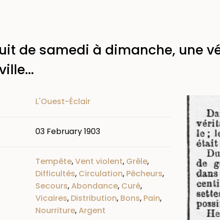
uit de samedi à dimanche, une vé
ille...
Image
L'Ouest-Éclair
03 February 1903
Tempête
,
Vent violent
,
Grêle
,
Difficultés
,
Circulation
,
Pêcheurs
,
Secours
,
Abondance
,
Curé
,
Vicaires
,
Distribution
,
Bons
,
Pain
,
Nourriture
,
Argent