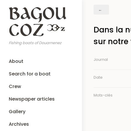
Skip
Breadcrumb
to
main
content
Dans la n
sur notre v
Fishing boats of Douarnenez
Main
Journal
About
navigation
Search for a boat
Date
Crew
Mots-clés
Newspaper articles
Gallery
Archives