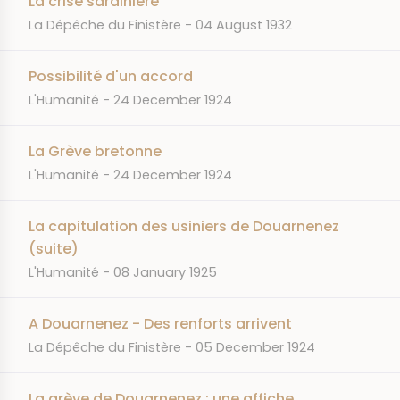
La crise sardinière
JOURNAL
DATE
La Dépêche du Finistère
04 August 1932
Possibilité d'un accord
JOURNAL
DATE
L'Humanité
24 December 1924
La Grève bretonne
JOURNAL
DATE
L'Humanité
24 December 1924
La capitulation des usiniers de Douarnenez
(suite)
JOURNAL
DATE
L'Humanité
08 January 1925
A Douarnenez - Des renforts arrivent
JOURNAL
DATE
La Dépêche du Finistère
05 December 1924
La grève de Douarnenez : une affiche