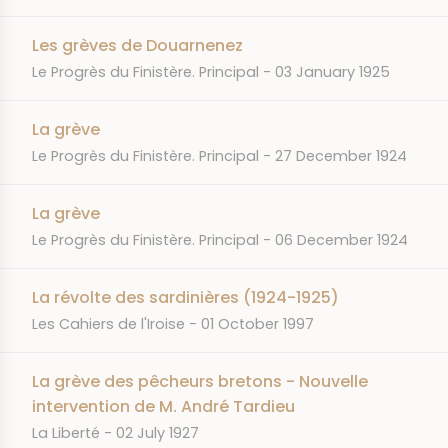
Les grèves de Douarnenez
JOURNAL
DATE
Le Progrès du Finistère. Principal
03 January 1925
La grève
JOURNAL
DATE
Le Progrès du Finistère. Principal
27 December 1924
La grève
JOURNAL
DATE
Le Progrès du Finistère. Principal
06 December 1924
La révolte des sardinières (1924-1925)
JOURNAL
DATE
Les Cahiers de l'Iroise
01 October 1997
La grève des pêcheurs bretons - Nouvelle
intervention de M. André Tardieu
JOURNAL
DATE
La Liberté
02 July 1927