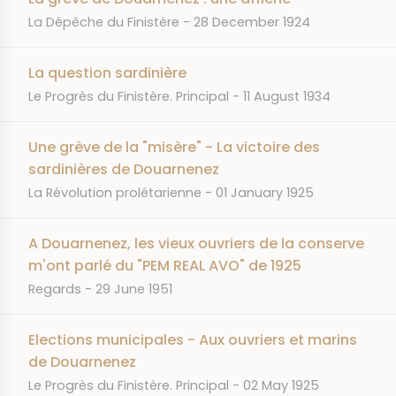
JOURNAL
DATE
La Dépêche du Finistère
28 December 1924
La question sardinière
JOURNAL
DATE
Le Progrès du Finistère. Principal
11 August 1934
Une grève de la "misère" - La victoire des
sardinières de Douarnenez
JOURNAL
DATE
La Révolution prolétarienne
01 January 1925
A Douarnenez, les vieux ouvriers de la conserve
m'ont parlé du "PEM REAL AVO" de 1925
JOURNAL
DATE
Regards
29 June 1951
Elections municipales - Aux ouvriers et marins
de Douarnenez
JOURNAL
DATE
Le Progrès du Finistère. Principal
02 May 1925