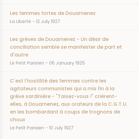
Les femmes fortes de Douarnenez
JOURNAL
DATE
La Liberté
12 July 1927
Les grèves de Douarnenez - Un désir de
conciliation semble se manifester de part et
d'autre
JOURNAL
DATE
Le Petit Parisien
06 January 1925
C'est l'hostilité des femmes contre les
agitateurs communistes qui a mis fin à la
grève sardinière - "Taisez-vous !" crièrent-
elles, à Douarnenez, aux orateurs de la C.G.T.U.
en les bombardant à coups de trognons de
choux
JOURNAL
DATE
Le Petit Parisien
10 July 1927