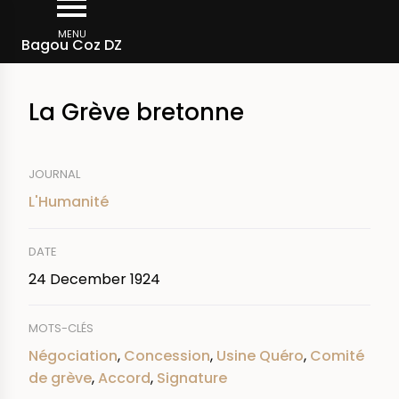
Skip
Breadcrumb
to
MENU
Bagou Coz DZ
main
content
La Grève bretonne
JOURNAL
L'Humanité
DATE
24 December 1924
MOTS-CLÉS
Négociation
,
Concession
,
Usine Quéro
,
Comité
de grève
,
Accord
,
Signature