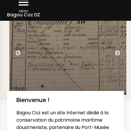
Aller
DERNIÈRES IMAGES AJOUTÉES SUR LE SITE
au
MENU
Bagou Coz DZ
contenu
principal
Bienvenue !
Bagou Coz est un site Internet dédié à la
conservation du patrimoine maritime
douarneniste, partenaire du Port-Musée