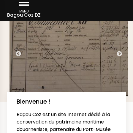
Aller
DERNIÈRES IMAGES AJOUTÉES SUR LE SITE
au
MENU
Bagou Coz DZ
contenu
principal
Bienvenue !
Bagou Coz est un site Internet dédié à la
conservation du patrimoine maritime
douarneniste, partenaire du Port-Musée