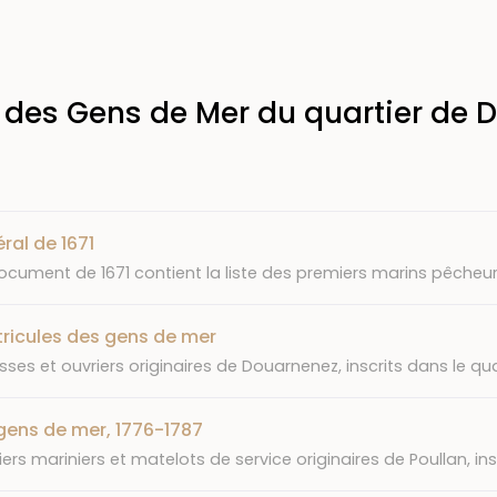
 des Gens de Mer du quartier de 
éral de 1671
document de 1671 contient la liste des premiers marins pêche
atricules des gens de mer
es et ouvriers originaires de Douarnenez, inscrits dans le quar
gens de mer, 1776-1787
iers mariniers et matelots de service originaires de Poullan, in