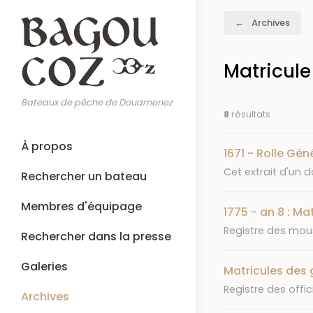
Aller
Fil
Archives
au
d'Ariane
contenu
principal
Matricule
Bateaux de pêche de Douarnenez
8
résultats
Main
À propos
1671 - Rolle Gén
navigation
Résumé
Cet extrait d'un 
Rechercher un bateau
Membres d'équipage
1775 - an 8 : M
Résumé
Registre des mouss
Rechercher dans la presse
Galeries
Matricules des 
Résumé
Registre des offic
Archives