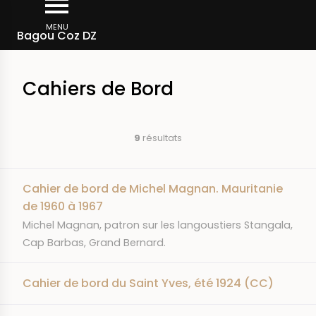
Aller
Fil
au
MENU
Archives
Bagou Coz DZ
d'Ariane
contenu
principal
Cahiers de Bord
9
résultats
Cahier de bord de Michel Magnan. Mauritanie
de 1960 à 1967
RÉSUMÉ
Michel Magnan, patron sur les langoustiers Stangala,
Cap Barbas, Grand Bernard.
Cahier de bord du Saint Yves, été 1924 (CC)