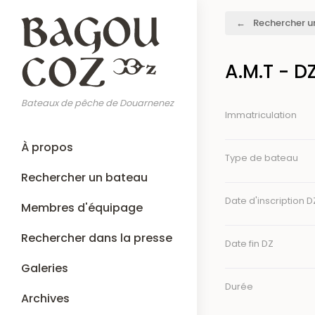
Aller
Fil
Rechercher u
au
d'Ariane
contenu
principal
A.M.T - D
Bateaux de pêche de Douarnenez
Immatriculation
Main
À propos
navigation
Type de bateau
Rechercher un bateau
Date d'inscription D
Membres d'équipage
Rechercher dans la presse
Date fin DZ
Galeries
Durée
Archives