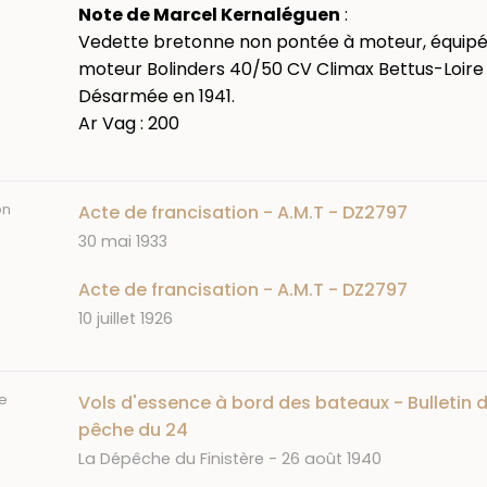
Note de Marcel Kernaléguen
:
Vedette bretonne non pontée à moteur, équip
moteur Bolinders 40/50 CV Climax Bettus-Loire
Désarmée en 1941.
Ar Vag : 200
on
Acte de francisation - A.M.T - DZ2797
Date
30 mai 1933
Acte de francisation - A.M.T - DZ2797
Date
10 juillet 1926
e
Vols d'essence à bord des bateaux - Bulletin d
pêche du 24
Journal
Date
La Dépêche du Finistère
26 août 1940