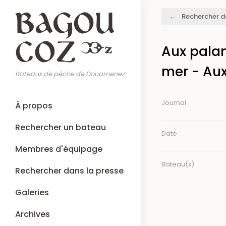
Aller
Fil
Rechercher d
au
d'Ariane
contenu
principal
Aux palan
mer - Au
Bateaux de pêche de Douarnenez
Main
Journal
À propos
navigation
Rechercher un bateau
Date
Membres d'équipage
Bateau(x)
Rechercher dans la presse
Galeries
Archives