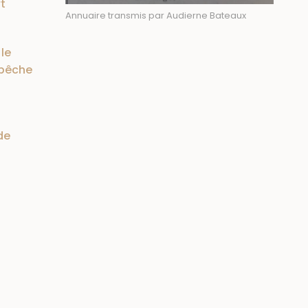
t
Annuaire transmis par Audierne Bateaux
le
 pêche
de