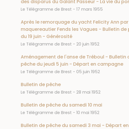
des disparus du Galant Passeur - La vie du por
Journal
Date
Le Télégramme de Brest
17 mars 1955
Après le remorquage du yacht Felicity Ann par 
maquereautier Fends les Vagues - Bulletin de
du 19 juin - Générosité
Journal
Date
Le Télégramme de Brest
20 juin 1952
Aménagement de l'anse de Tréboul - Bulletin 
pêche du jeudi 5 juin - Départ en campagne
Journal
Date
Le Télégramme de Brest
05 juin 1952
Bulletin de pêche
Journal
Date
Le Télégramme de Brest
28 mai 1952
Bulletin de pêche du samedi 10 mai
Journal
Date
Le Télégramme de Brest
10 mai 1952
Bulletin de pêche du samedi 3 mai - Départ en