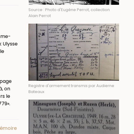
Source : Photo d'Eugène Perrot, collection
Alain Perrot
aume-
k Ulysse
​le
ipage
Registre d'armement transmis par Audierne
à, on
Bateaux
rs le
779».
mémoire