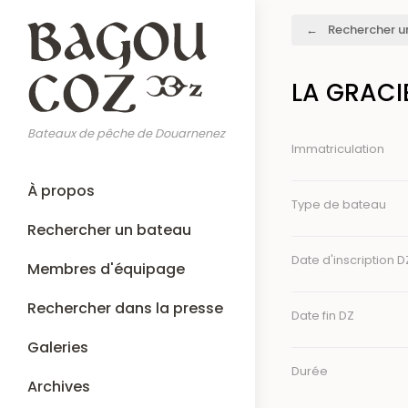
Aller
Fil
Rechercher u
au
d'Ariane
contenu
principal
LA GRACI
Bateaux de pêche de Douarnenez
Immatriculation
Main
À propos
navigation
Type de bateau
Rechercher un bateau
Date d'inscription D
Membres d'équipage
Rechercher dans la presse
Date fin DZ
Galeries
Durée
Archives