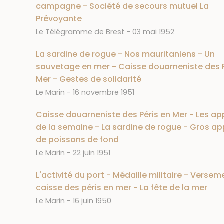
campagne - Société de secours mutuel La
Prévoyante
Journal
Date
Le Télégramme de Brest
03 mai 1952
La sardine de rogue - Nos mauritaniens - Un
sauvetage en mer - Caisse douarneniste des P
Mer - Gestes de solidarité
Journal
Date
Le Marin
16 novembre 1951
Caisse douarneniste des Péris en Mer - Les ap
de la semaine - La sardine de rogue - Gros ap
de poissons de fond
Journal
Date
Le Marin
22 juin 1951
L'activité du port - Médaille militaire - Versem
caisse des péris en mer - La fête de la mer
Journal
Date
Le Marin
16 juin 1950