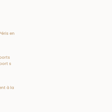
éris en
ports
port s
ent à la