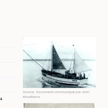
Image
Source : Document communiqué par John
Mcwilliams.
14