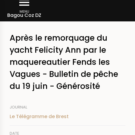
Aller
Fil
au
MENU
Rechercher dans la presse
Bagou Coz DZ
d'Ariane
contenu
principal
Après le remorquage du
yacht Felicity Ann par le
maquereautier Fends les
Vagues - Bulletin de pêche
du 19 juin - Générosité
JOURNAL
Le Télégramme de Brest
DATE