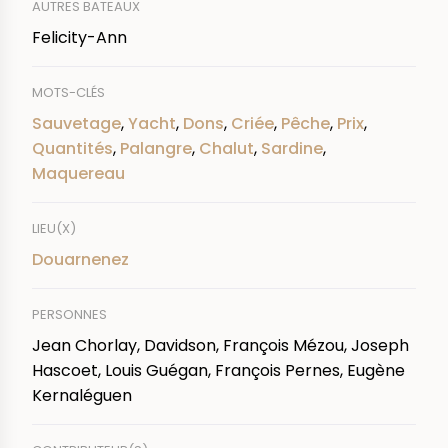
AUTRES BATEAUX
Felicity-Ann
MOTS-CLÉS
Sauvetage
,
Yacht
,
Dons
,
Criée
,
Pêche
,
Prix
,
Quantités
,
Palangre
,
Chalut
,
Sardine
,
Maquereau
LIEU(X)
Douarnenez
PERSONNES
Jean Chorlay, Davidson, François Mézou, Joseph
Hascoet, Louis Guégan, François Pernes, Eugène
Kernaléguen