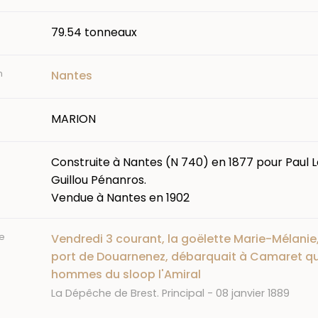
79.54 tonneaux
n
Nantes
MARION
Construite à Nantes (N 740) en 1877 pour Paul L
Guillou Pénanros.
Vendue à Nantes en 1902
e
Vendredi 3 courant, la goëlette Marie-Mélanie
port de Douarnenez, débarquait à Camaret q
hommes du sloop l'Amiral
Journal
Date
La Dépêche de Brest. Principal
08 janvier 1889