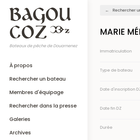
Aller
Fil
Rechercher u
au
d'Ariane
contenu
principal
MARIE MÉ
Bateaux de pêche de Douarnenez
Immatriculation
Main
À propos
navigation
Type de bateau
Rechercher un bateau
Date d'inscription D
Membres d'équipage
Rechercher dans la presse
Date fin DZ
Galeries
Durée
Archives