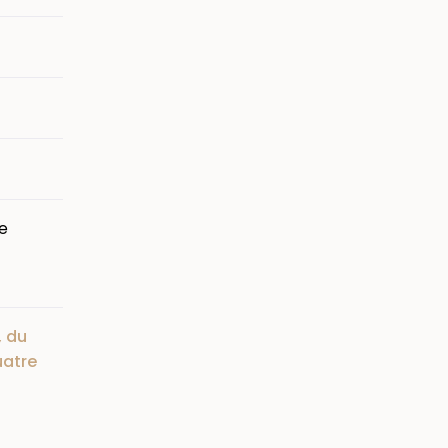
e
, du
uatre