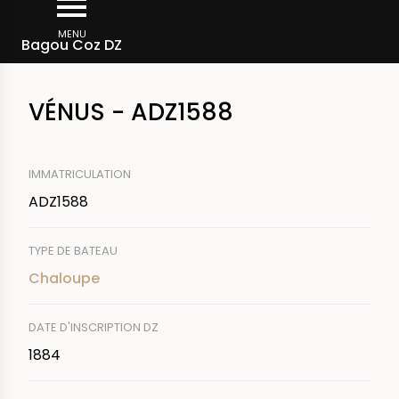
Aller
Fil
au
MENU
Rechercher un bateau
Bagou Coz DZ
d'Ariane
contenu
principal
VÉNUS - ADZ1588
IMMATRICULATION
ADZ1588
TYPE DE BATEAU
Chaloupe
DATE D'INSCRIPTION DZ
1884