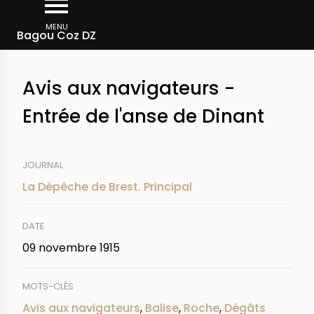
Aller
Fil
au
MENU
Rechercher dans la presse
Bagou Coz DZ
d'Ariane
contenu
principal
Avis aux navigateurs -
Entrée de l'anse de Dinant
JOURNAL
La Dépêche de Brest. Principal
DATE
09 novembre 1915
MOTS-CLÉS
Avis aux navigateurs
,
Balise
,
Roche
,
Dégâts