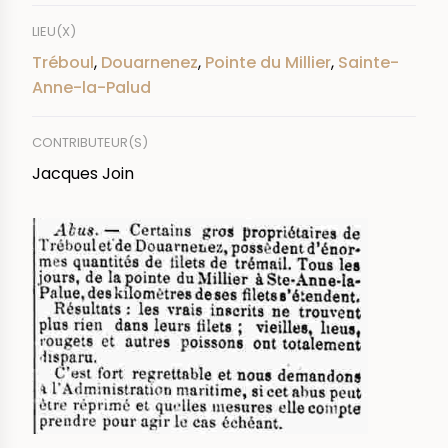
LIEU(X)
Tréboul
,
Douarnenez
,
Pointe du Millier
,
Sainte-
Anne-la-Palud
CONTRIBUTEUR(S)
Jacques Join
IMAGE