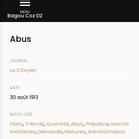
Aller
Fil
au
MENU
Rechercher dans la presse
Bagou Coz DZ
d'Ariane
contenu
principal
Abus
JOURNAL
Le Citoyen
DATE
30 août 1913
MOTS-CLÉS
Filets
,
Trémail
,
Quantité
,
Abus
,
Préjudice
,
Inscrits
maritimes
,
Demande
,
Mesures
,
Administration