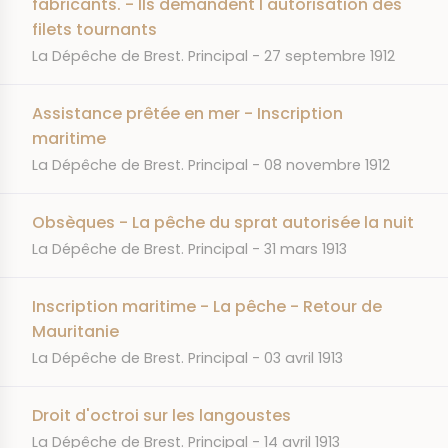
fabricants. - Ils demandent l'autorisation des
filets tournants
JOURNAL
DATE
La Dépêche de Brest. Principal
27 septembre 1912
Assistance prêtée en mer - Inscription
maritime
JOURNAL
DATE
La Dépêche de Brest. Principal
08 novembre 1912
Obsèques - La pêche du sprat autorisée la nuit
JOURNAL
DATE
La Dépêche de Brest. Principal
31 mars 1913
Inscription maritime - La pêche - Retour de
Mauritanie
JOURNAL
DATE
La Dépêche de Brest. Principal
03 avril 1913
Droit d'octroi sur les langoustes
JOURNAL
DATE
La Dépêche de Brest. Principal
14 avril 1913