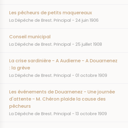
Les pêcheurs de petits maquereaux
JOURNAL
DATE
La Dépêche de Brest. Principal
24 juin 1906
Conseil municipal
JOURNAL
DATE
La Dépêche de Brest. Principal
25 juillet 1908
La crise sardinière - A Audierne - A Douarnenez
: la grève
JOURNAL
DATE
La Dépêche de Brest. Principal
01 octobre 1909
Les événements de Douarnenez - Une journée
d'attente - M. Chéron plaide la cause des
pêcheurs
JOURNAL
DATE
La Dépêche de Brest. Principal
13 octobre 1909