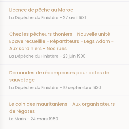
Licence de pêche au Maroc
JOURNAL
DATE
La Dépêche du Finistère
27 avril 1931
Chez les pêcheurs thoniers - Nouvelle unité -
Epave recueillie - Répartiteurs - Legs Adam -
Aux sardiniers - Nos rues
JOURNAL
DATE
La Dépêche du Finistère
23 juin 1930
Demandes de récompenses pour actes de
sauvetage
JOURNAL
DATE
La Dépêche du Finistère
10 septembre 1930
Le coin des mauritaniens - Aux organisateurs
de régates
JOURNAL
DATE
Le Marin
24 mars 1950