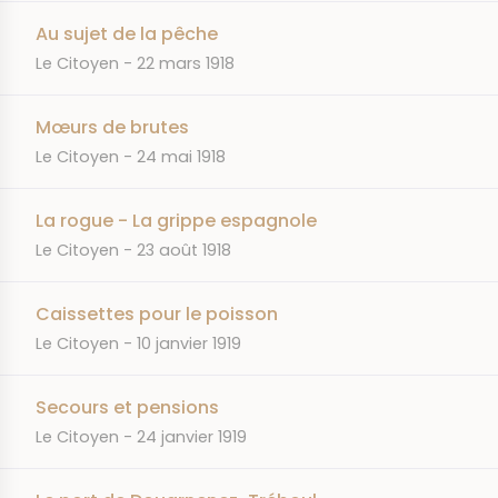
Au sujet de la pêche
JOURNAL
DATE
Le Citoyen
22 mars 1918
Mœurs de brutes
JOURNAL
DATE
Le Citoyen
24 mai 1918
La rogue - La grippe espagnole
JOURNAL
DATE
Le Citoyen
23 août 1918
Caissettes pour le poisson
JOURNAL
DATE
Le Citoyen
10 janvier 1919
Secours et pensions
JOURNAL
DATE
Le Citoyen
24 janvier 1919