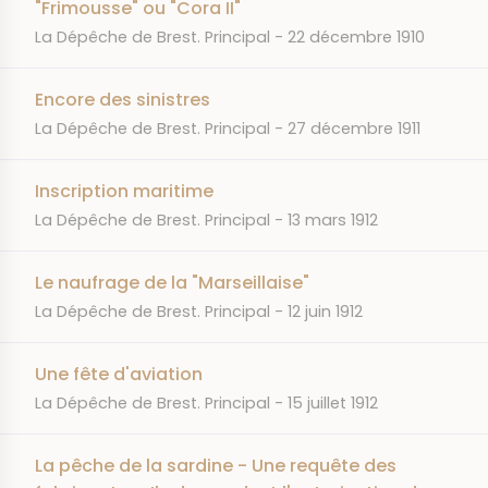
"Frimousse" ou "Cora II"
JOURNAL
DATE
La Dépêche de Brest. Principal
22 décembre 1910
Encore des sinistres
JOURNAL
DATE
La Dépêche de Brest. Principal
27 décembre 1911
Inscription maritime
JOURNAL
DATE
La Dépêche de Brest. Principal
13 mars 1912
Le naufrage de la "Marseillaise"
JOURNAL
DATE
La Dépêche de Brest. Principal
12 juin 1912
Une fête d'aviation
JOURNAL
DATE
La Dépêche de Brest. Principal
15 juillet 1912
La pêche de la sardine - Une requête des