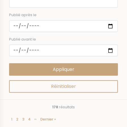
Publié après le
Publié avant le
178
résultats
Page
1
Page
2
Page
3
Page
4
Page
››
Dernière
Dernier »
Pagination
courante
suivante
page