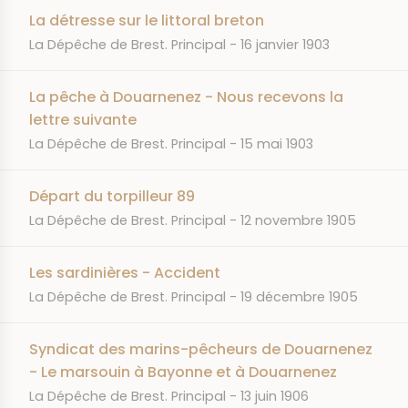
La détresse sur le littoral breton
JOURNAL
DATE
La Dépêche de Brest. Principal
16 janvier 1903
La pêche à Douarnenez - Nous recevons la
lettre suivante
JOURNAL
DATE
La Dépêche de Brest. Principal
15 mai 1903
Départ du torpilleur 89
JOURNAL
DATE
La Dépêche de Brest. Principal
12 novembre 1905
Les sardinières - Accident
JOURNAL
DATE
La Dépêche de Brest. Principal
19 décembre 1905
Syndicat des marins-pêcheurs de Douarnenez
- Le marsouin à Bayonne et à Douarnenez
JOURNAL
DATE
La Dépêche de Brest. Principal
13 juin 1906