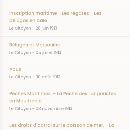
Inscription maritime - Les régates - Les
bélugas en baie
JOURNAL
DATE
Le Citoyen
28 juin 1913
Bélugas et Marsouins
JOURNAL
DATE
Le Citoyen
05 juillet 1913
Abus
JOURNAL
DATE
Le Citoyen
30 août 1913
Pêches Maritimes. - La Pêche des Langoustes
en Mauritanie.
JOURNAL
DATE
Le Citoyen
08 novembre 1913
Les droits d'octroi sur le poisson de mer. - La