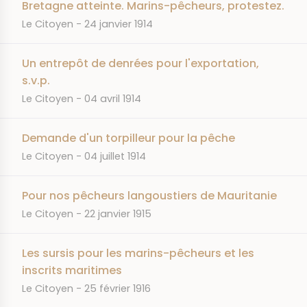
Bretagne atteinte. Marins-pêcheurs, protestez.
JOURNAL
DATE
Le Citoyen
24 janvier 1914
Un entrepôt de denrées pour l'exportation,
s.v.p.
JOURNAL
DATE
Le Citoyen
04 avril 1914
Demande d'un torpilleur pour la pêche
JOURNAL
DATE
Le Citoyen
04 juillet 1914
Pour nos pêcheurs langoustiers de Mauritanie
JOURNAL
DATE
Le Citoyen
22 janvier 1915
Les sursis pour les marins-pêcheurs et les
inscrits maritimes
JOURNAL
DATE
Le Citoyen
25 février 1916