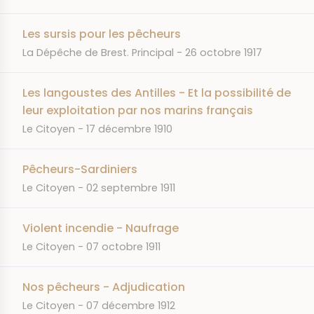
Les sursis pour les pêcheurs
JOURNAL
DATE
La Dépêche de Brest. Principal
26 octobre 1917
Les langoustes des Antilles - Et la possibilité de
leur exploitation par nos marins français
JOURNAL
DATE
Le Citoyen
17 décembre 1910
Pêcheurs-Sardiniers
JOURNAL
DATE
Le Citoyen
02 septembre 1911
Violent incendie - Naufrage
JOURNAL
DATE
Le Citoyen
07 octobre 1911
Nos pêcheurs - Adjudication
JOURNAL
DATE
Le Citoyen
07 décembre 1912