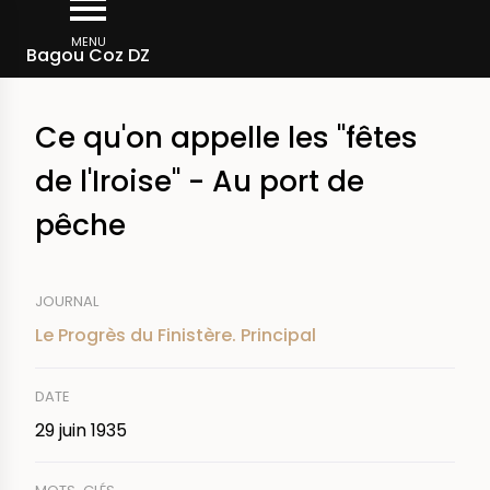
Aller
Fil
au
MENU
Rechercher dans la presse
Bagou Coz DZ
d'Ariane
contenu
principal
Ce qu'on appelle les "fêtes
de l'Iroise" - Au port de
pêche
JOURNAL
Le Progrès du Finistère. Principal
DATE
29 juin 1935