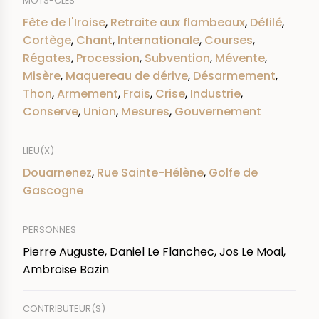
MOTS-CLÉS
Fête de l'Iroise
,
Retraite aux flambeaux
,
Défilé
,
Cortège
,
Chant
,
Internationale
,
Courses
,
Régates
,
Procession
,
Subvention
,
Mévente
,
Misère
,
Maquereau de dérive
,
Désarmement
,
Thon
,
Armement
,
Frais
,
Crise
,
Industrie
,
Conserve
,
Union
,
Mesures
,
Gouvernement
LIEU(X)
Douarnenez
,
Rue Sainte-Hélène
,
Golfe de
Gascogne
PERSONNES
Pierre Auguste, Daniel Le Flanchec, Jos Le Moal,
Ambroise Bazin
CONTRIBUTEUR(S)